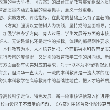
改革的重大举措。《方案》的出台正是教育部党组深入贯
育高质量内涵式发展的重要抓手，意义十分重要。
想、实施方式、评估指标，在此前的基础上又有了显著的
。《方案》强调以立德树人为统领，坚持党的全面领导，
加强学校办学方向、育人过程、学生发展等方面的审核，
班人。无论是量化还是定性的指标，体现的都是刚性要求，
。本科教育为本，人才培养是根，全面振兴本科教育是实
进行考察的度量衡，又是引领教育教学工作的风向标。新
方方面面都有切实对应的要求，对于“以本为本”必将起
有余，但清华一直认为，一流的本科教育是一流大学的底
夯实本科教学在高等教育中的基础性地位，把人才培养质
导高校科学定位、特色发展。新一轮审核评估深入推进评
高校自设尺子不清晰的问题，《方案》围绕普及化阶段高